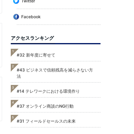
Twitter
Facebook
アクセスランキング
1
#32 新年度に寄せて
2
#43 ビジネスで信頼残高を減らさない方
法
3
#14 テレワークにおける環境作り
4
#37 オンライン商談のNG行動
5
#31 フィールドセールスの未来